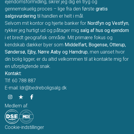
ejendomsformidling, sikrer jeg dig en tryg og
gennemskuelig proces – lige fra den første
gratis
salgsvurdering
til handlen er helt i mål.
Selvom mit kontor og hjerte banker for
Nordfyn og Vestfyn
,
rykker jeg hurtigt ud og påtager mig
salg af hus og ejendom
i et bredt geografisk område. Mit primære fokus og
kendskab dækker byer som
Middelfart, Bogense, Otterup,
Søndersø, Ejby, Nørre Aaby og Harndrup
, men uanset hvor
din bolig ligger, er du altid velkommen til at kontakte mig for
en uforpligtende snak.
Kontakt:
Tlf: 60 788 887
E-mail: ldr@bedreboligsalg.dk
Medlem af:
Cookie-indstillinger