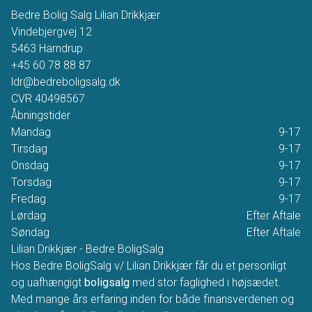
Bedre Bolig Salg Lilian Drikkjær
Vindebjergvej 12
5463
Harndrup
+45 60 78 88 87
ldr@bedreboligsalg.dk
CVR
40498567
Åbningstider
Mandag
9-17
Tirsdag
9-17
Onsdag
9-17
Torsdag
9-17
Fredag
9-17
Lørdag
Efter Aftale
Søndag
Efter Aftale
Lilian Drikkjær - Bedre BoligSalg
Hos Bedre BoligSalg v/ Lilian Drikkjær får du et personligt
og uafhængigt
boligsalg
med stor faglighed i højsædet.
Med mange års erfaring inden for både finansverdenen og