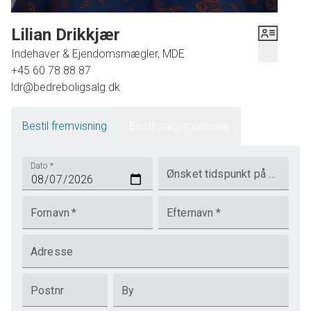
Lilian Drikkjær
Indehaver & Ejendomsmægler, MDE
+45 60 78 88 87
ldr@bedreboligsalg.dk
Bestil fremvisning
Bestil salgsmateriale
Dato
*
Ønsket tidspunkt på dagen
Fornavn
*
Efternavn
*
Adresse
Postnr
By