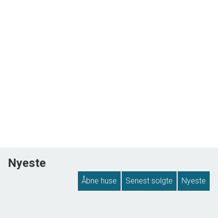
Nyeste
Åbne huse
Senest solgte
Nyeste