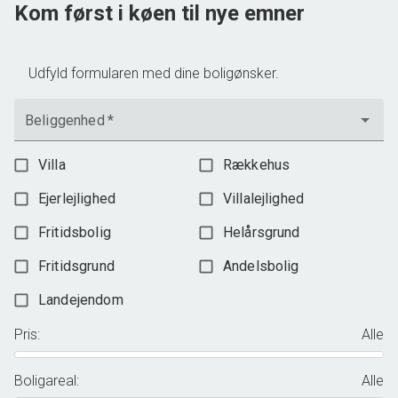
Kom først i køen til nye emner
1.395.000 kr.
Udfyld formularen med dine boligønsker.
Beliggenhed
*
Villa
Rækkehus
Ejerlejlighed
Villalejlighed
Fritidsbolig
Helårsgrund
Fritidsgrund
Andelsbolig
Landejendom
Pris
:
Alle
Boligareal
:
Alle