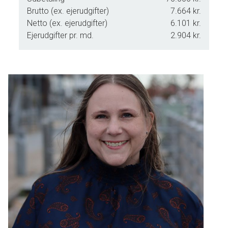
Brutto (ex. ejerudgifter)
7.664 kr.
Netto (ex. ejerudgifter)
6.101 kr.
Ejerudgifter pr. md.
2.904 kr.