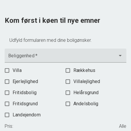
2
Grundareal
4.432
m
Ejendomstype
Villa
Kom først i køen til nye emner
1.395.000 kr.
Udfyld formularen med dine boligønsker.
Beliggenhed
*
Villa
Rækkehus
Ejerlejlighed
Villalejlighed
Fritidsbolig
Helårsgrund
Fritidsgrund
Andelsbolig
Landejendom
Pris
:
Alle