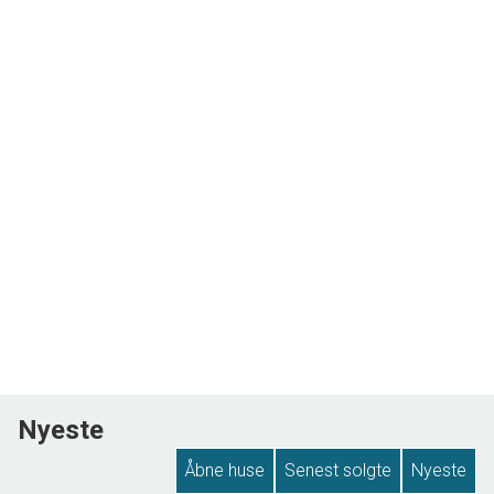
Nyeste
Åbne huse
Senest solgte
Nyeste