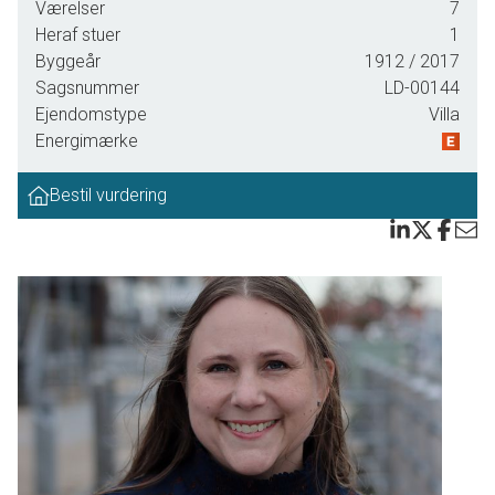
Værelser
7
Fra Sønder Vium er der kun 10 km til Nørre Nebel, 16 km til Skjern, 12 km til
Heraf stuer
1
Tarm og 25 km til Varde, så der er altså masser af større handelsbyer i
Byggeår
1912
/ 2017
nærområdet. Derudover har Sdr. Vium en Friluftsbørnehave & -vuggestue
Sagsnummer
LD-00144
kaldet SpireVium som er kun 100m fra huset.
Ejendomstype
Villa
Energimærke
Derudover er der i området masser af dejlig natur, hvor der bl.a. kun er 8 km
til Hemmet Gammel Havn, og samtidig kun 5 kilometer til Hemmet Brugs
Bestil vurdering
hvor indkøbene kan foretages.
Boligen er pt. udlejet - lejer betaler kr. 5.000,- plus forbrug pr. måned.