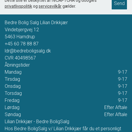
Dette site er beskyttet af reCAPTCHA og Google’s
Send
privatlivspolitik
og
servicevilkår
gælder.
Bedre Bolig Salg Lilian Drikkjær
Vindebjergvej 12
5463
Harndrup
+45 60 78 88 87
ldr@bedreboligsalg.dk
CVR
40498567
Åbningstider
Mandag
9-17
Tirsdag
9-17
Onsdag
9-17
Torsdag
9-17
Fredag
9-17
Lørdag
Efter Aftale
Søndag
Efter Aftale
Lilian Drikkjær - Bedre BoligSalg
Hos Bedre BoligSalg v/ Lilian Drikkjær får du et personligt