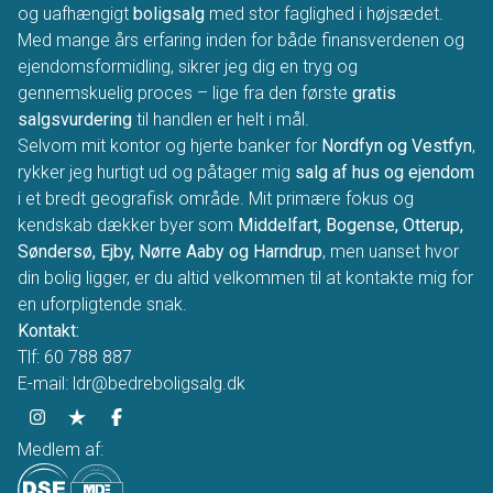
og uafhængigt
boligsalg
med stor faglighed i højsædet.
Med mange års erfaring inden for både finansverdenen og
ejendomsformidling, sikrer jeg dig en tryg og
gennemskuelig proces – lige fra den første
gratis
salgsvurdering
til handlen er helt i mål.
Selvom mit kontor og hjerte banker for
Nordfyn og Vestfyn
,
rykker jeg hurtigt ud og påtager mig
salg af hus og ejendom
i et bredt geografisk område. Mit primære fokus og
kendskab dækker byer som
Middelfart, Bogense, Otterup,
Søndersø, Ejby, Nørre Aaby og Harndrup
, men uanset hvor
din bolig ligger, er du altid velkommen til at kontakte mig for
en uforpligtende snak.
Kontakt:
Tlf: 60 788 887
E-mail: ldr@bedreboligsalg.dk
Medlem af: